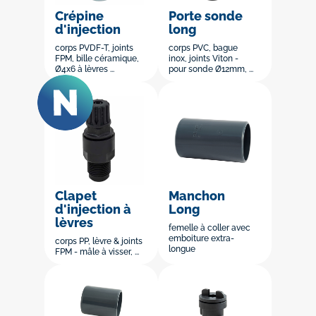
Crépine
Porte sonde
d'injection
long
corps PVDF-T, joints
corps PVC, bague
FPM, bille céramique,
inox, joints Viton -
Ø4x6 à lèvres ...
pour sonde Ø12mm, ...
Clapet
Manchon
d'injection à
Long
lèvres
femelle à coller avec
emboiture extra-
corps PP, lèvre & joints
longue
FPM - mâle à visser, ...