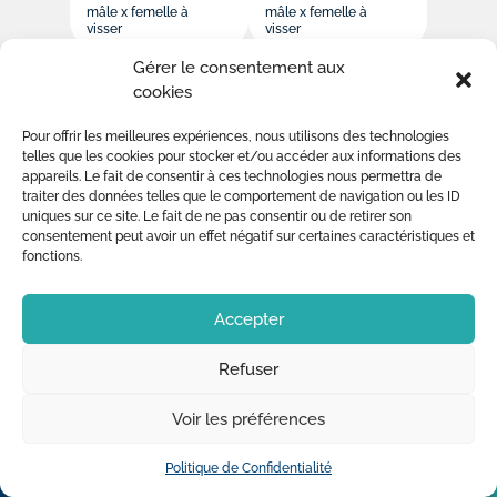
mâle x femelle à
mâle x femelle à
visser
visser
Gérer le consentement aux
cookies
Pour offrir les meilleures expériences, nous utilisons des technologies
telles que les cookies pour stocker et/ou accéder aux informations des
appareils. Le fait de consentir à ces technologies nous permettra de
traiter des données telles que le comportement de navigation ou les ID
uniques sur ce site. Le fait de ne pas consentir ou de retirer son
Manchon
Coude 90°
consentement peut avoir un effet négatif sur certaines caractéristiques et
réduit
mixte
fonctions.
renforcé
femelle à visser
femelle à coller x
femelle à visser,
Accepter
bague inox
Refuser
Voir les préférences
NOS PRODUITS
Politique de Confidentialité