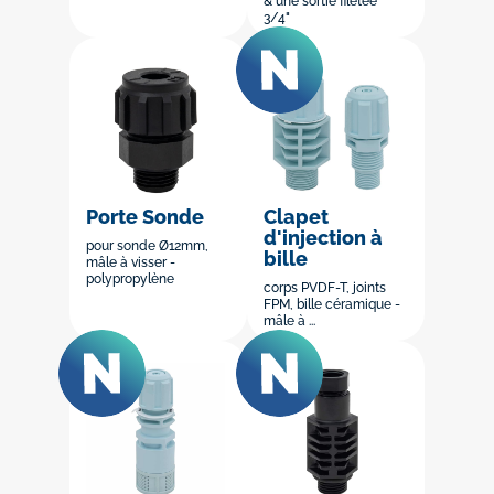
& une sortie filetée
3/4"
Porte Sonde
Clapet
d'injection à
pour sonde Ø12mm,
bille
mâle à visser -
polypropylène
corps PVDF-T, joints
FPM, bille céramique -
mâle à ...