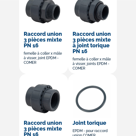
Raccord union
Raccord union
3 pièces mixte
3 pièces mixte
PN 16
à joint torique
PN 16
femelle à coller x mâle
à visser, joint EPDM -
femelle à coller x mâle
COMER
à visser, joints EPDM -
COMER
Raccord union
Joint torique
3 pièces mixte
EPDM - pour raccord
PN 16
union COMER