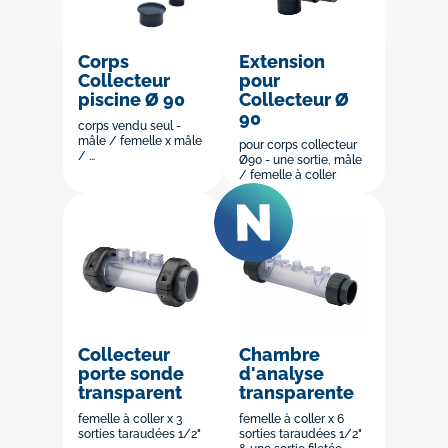
Corps
Extension
Collecteur
pour
piscine Ø 90
Collecteur Ø
90
corps vendu seul -
mâle / femelle x mâle
pour corps collecteur
/ ...
Ø90 - une sortie, mâle
/ femelle à coller
Collecteur
Chambre
porte sonde
d'analyse
transparent
transparente
femelle à coller x 3
femelle à coller x 6
sorties taraudées 1/2"
sorties taraudées 1/2"