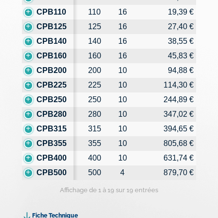
CPB110
110
16
19,39 €
CPB125
125
16
27,40 €
CPB140
140
16
38,55 €
CPB160
160
16
45,83 €
CPB200
200
10
94,88 €
CPB225
225
10
114,30 €
CPB250
250
10
244,89 €
CPB280
280
10
347,02 €
CPB315
315
10
394,65 €
CPB355
355
10
805,68 €
CPB400
400
10
631,74 €
CPB500
500
4
879,70 €
Affichage de 1 à 19 sur 19 entrées
Fiche Technique