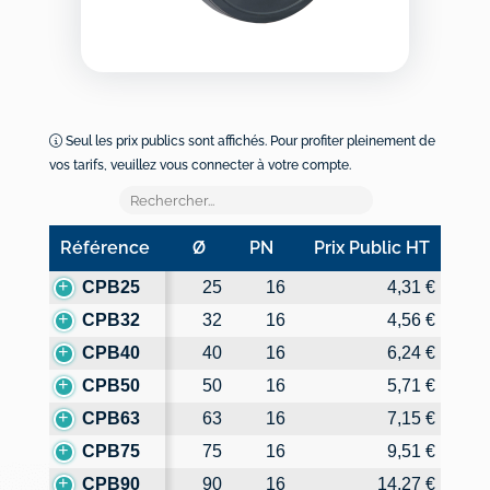
Seul les prix publics sont affichés. Pour profiter pleinement de
vos tarifs, veuillez vous connecter à votre compte.
Référence
Ø
PN
Prix Public HT
Référence
Ø
PN
Prix Public HT
CPB25
25
16
4,31 €
CPB32
32
16
4,56 €
CPB40
40
16
6,24 €
CPB50
50
16
5,71 €
CPB63
63
16
7,15 €
CPB75
75
16
9,51 €
CPB90
90
16
14,27 €