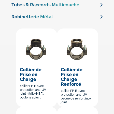
Tubes & Raccords Multicouche
Tubes Multicouche
Robinetterie Métal
Raccords Multicouche à Sertir
Robinetterie Laiton
Raccords Laiton à Visser
Raccords Laiton pour Tube PE
Robinetterie Fonte
Raccords Fonte Galvanisés
Collier de
Collier de
Robinetterie Inox 316
Prise en
Prise en
Charge
Charge
Renforcé
collier PP-B avec
protection anti-UV,
collier PP-B avec
joint nitrile (NBR),
protection anti-UV,
boulons acier ...
bague de renfort inox ,
joint ...