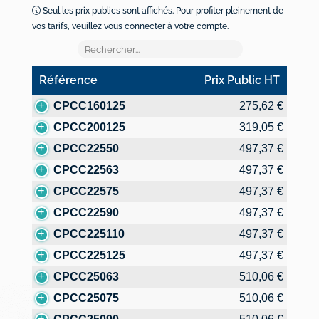
Seul les prix publics sont affichés. Pour profiter pleinement de
vos tarifs, veuillez vous connecter à votre compte.
Référence
Prix Public HT
Référence
Prix Public HT
CPCC160125
275,62 €
CPCC200125
319,05 €
CPCC22550
497,37 €
CPCC22563
497,37 €
CPCC22575
497,37 €
CPCC22590
497,37 €
CPCC225110
497,37 €
CPCC225125
497,37 €
CPCC25063
510,06 €
CPCC25075
510,06 €