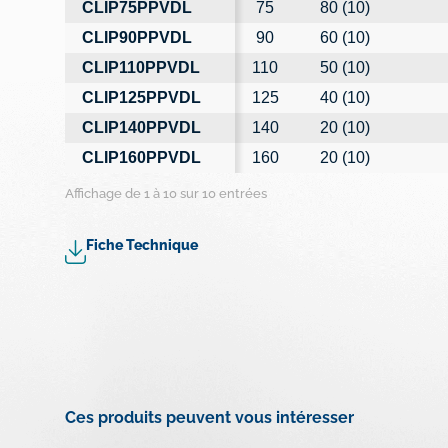
CLIP75PPVDL
75
80 (10)
CLIP90PPVDL
90
60 (10)
CLIP110PPVDL
110
50 (10)
CLIP125PPVDL
125
40 (10)
CLIP140PPVDL
140
20 (10)
CLIP160PPVDL
160
20 (10)
Affichage de 1 à 10 sur 10 entrées
Fiche Technique
Ces produits peuvent vous intéresser