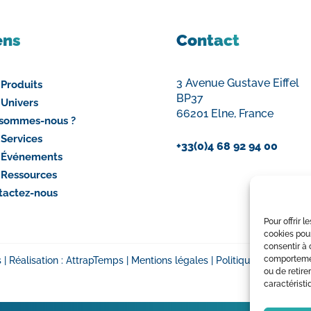
ens
Contact
3 Avenue Gustave Eiffel
 Produits
BP37
 Univers
66201 Elne, France
 sommes-nous ?
 Services
+33(0)4 68 92 94 00
 Événements
 Ressources
tactez-nous
Pour offrir 
cookies pour
consentir à 
comportement
| Réalisation :
AttrapTemps
|
Mentions légales
|
Politique de confident
ou de retire
caractéristi