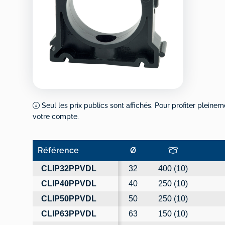
Seul les prix publics sont affichés. Pour profiter pleinem
votre compte.
Référence
Ø
Référence
Ø
CLIP32PPVDL
32
400 (10)
CLIP40PPVDL
40
250 (10)
CLIP50PPVDL
50
250 (10)
CLIP63PPVDL
63
150 (10)