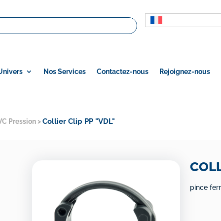
Univers
Nos Services
Contactez-nous
Rejoignez-nous
Collier Clip PP "VDL"
VC Pression
>
COLL
pince fe