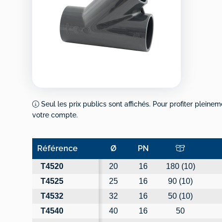
Seul les prix publics sont affichés. Pour profiter pleinem
votre compte.
Référence
Ø
PN
Référence
Ø
PN
T4520
20
16
180 (10)
T4525
25
16
90 (10)
T4532
32
16
50 (10)
T4540
40
16
50