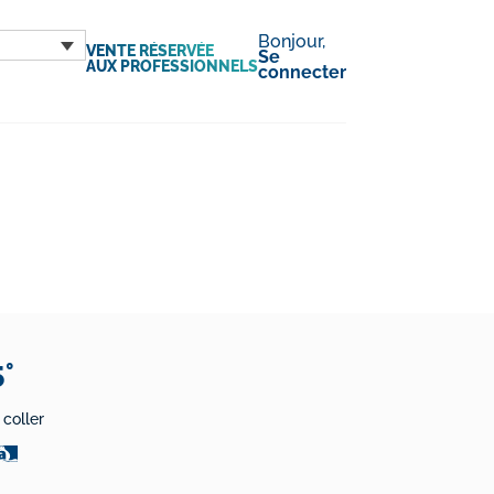
Bonjour,
VENTE RÉSERVÉE
Se
AUX PROFESSIONNELS
connecter
5°
 coller