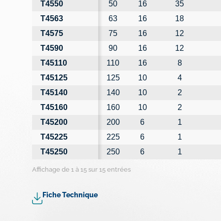
T4550
50
16
35
T4563
63
16
18
T4575
75
16
12
T4590
90
16
12
T45110
110
16
8
T45125
125
10
4
T45140
140
10
2
T45160
160
10
2
T45200
200
6
1
T45225
225
6
1
T45250
250
6
1
Affichage de 1 à 15 sur 15 entrées
Fiche Technique