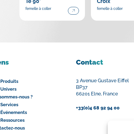
Té 90°
Croix
femelle à coller
femelle à coller
ens
Contact
3 Avenue Gustave Eiffel
 Produits
BP37
 Univers
66201 Elne, France
 sommes-nous ?
 Services
+33(0)4 68 92 94 00
 Événements
 Ressources
tactez-nous