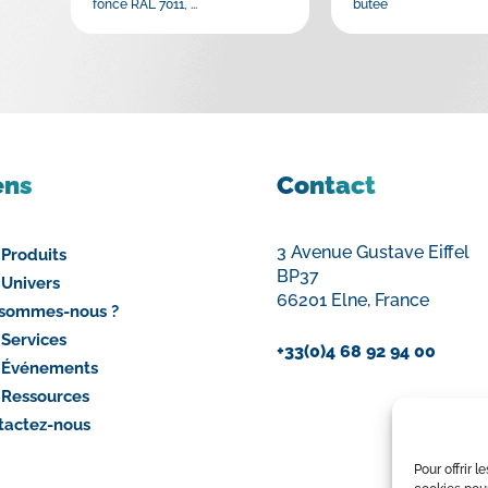
foncé RAL 7011, ...
butée
ens
Contact
3 Avenue Gustave Eiffel
 Produits
BP37
 Univers
66201 Elne, France
 sommes-nous ?
 Services
+33(0)4 68 92 94 00
 Événements
 Ressources
tactez-nous
Pour offrir 