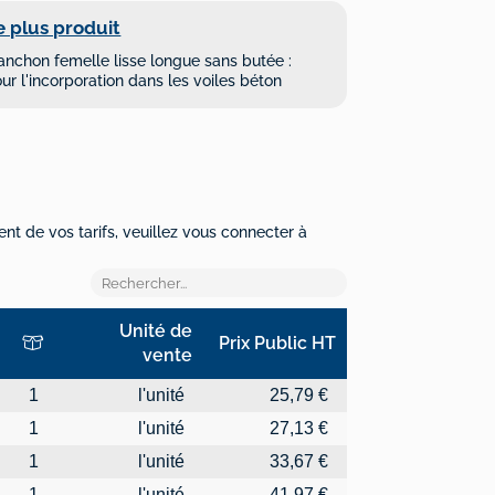
e plus produit
nchon femelle lisse longue sans butée :
ur l'incorporation dans les voiles béton
ent de vos tarifs, veuillez vous connecter à
Unité de
Prix Public HT
vente
Unité de vente
Prix Public HT
1
l'unité
25,79 €
1
l'unité
27,13 €
1
l'unité
33,67 €
1
l'unité
41,97 €