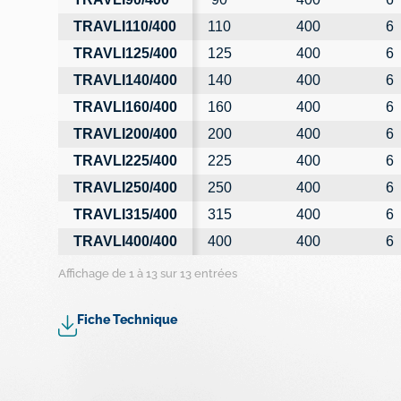
TRAVLI110/400
110
400
6
TRAVLI125/400
125
400
6
TRAVLI140/400
140
400
6
TRAVLI160/400
160
400
6
TRAVLI200/400
200
400
6
TRAVLI225/400
225
400
6
TRAVLI250/400
250
400
6
TRAVLI315/400
315
400
6
TRAVLI400/400
400
400
6
Affichage de 1 à 13 sur 13 entrées
Fiche Technique