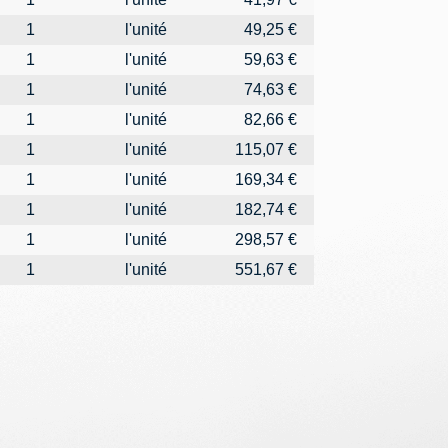
1
l'unité
49,25 €
1
l'unité
59,63 €
1
l'unité
74,63 €
1
l'unité
82,66 €
1
l'unité
115,07 €
1
l'unité
169,34 €
1
l'unité
182,74 €
1
l'unité
298,57 €
1
l'unité
551,67 €