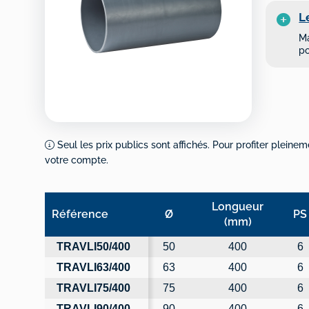
L
Ma
po
Seul les prix publics sont affichés. Pour profiter pleinem
votre compte.
Longueur
Référence
Ø
PS
(mm)
Référence
Ø
Longueur (mm)
PS
TRAVLI50/400
50
400
6
TRAVLI63/400
63
400
6
TRAVLI75/400
75
400
6
TRAVLI90/400
90
400
6