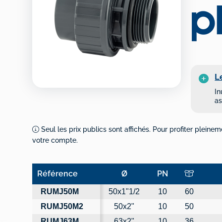
L
In
as
Seul les prix publics sont affichés. Pour profiter pleinem
votre compte.
Référence
Ø
PN
Référence
Ø
PN
RUMJ50M
50x1"1/2
10
60
RUMJ50M2
50x2"
10
50
RUMJ63M
63x2"
10
36