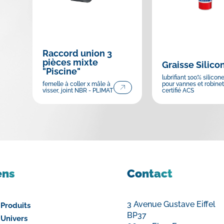
Raccord union 3
pièces mixte
Graisse Silico
"Piscine"
lubrifiant 100% silicon
femelle à coller x mâle à
pour vannes et robinet
visser, joint NBR - PLIMAT
certifié ACS
ens
Contact
3 Avenue Gustave Eiffel
 Produits
BP37
 Univers