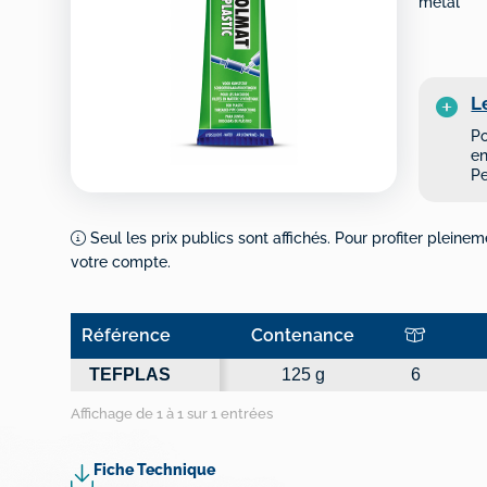
métal
L
Po
en
Pe
Seul les prix publics sont affichés. Pour profiter pleinem
votre compte.
Référence
Contenance
Référence
Contenance
TEFPLAS
125 g
6
Affichage de 1 à 1 sur 1 entrées
Fiche Technique