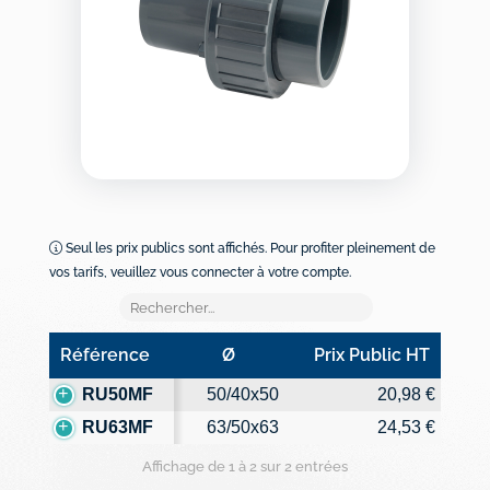
Seul les prix publics sont affichés. Pour profiter pleinement de
vos tarifs, veuillez vous connecter à votre compte.
Référence
Ø
Prix Public HT
Référence
Ø
Prix Public HT
RU50MF
50/40x50
20,98 €
RU63MF
63/50x63
24,53 €
Affichage de 1 à 2 sur 2 entrées