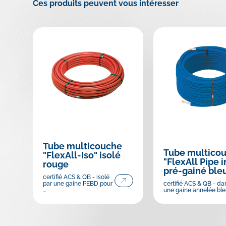
Ces produits peuvent vous intéresser
Tube multicouche
Tube multico
"FlexAll-Iso" isolé
"FlexAll Pipe i
rouge
pré-gainé ble
certifié ACS & QB - isolé
par une gaine PEBD pour
certifié ACS & QB - da
...
une gaine annelée bl