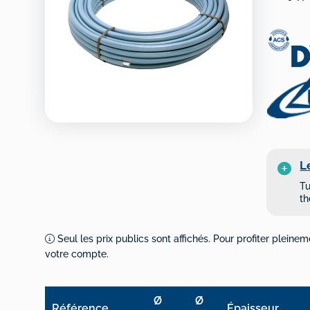
L
Tu
th
Seul les prix publics sont affichés. Pour profiter pleinem
votre compte.
Ø
Ø
Référence
Épaisseur