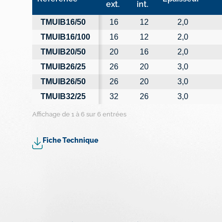
ext.
int.
Référence
Ø ext.
Ø int.
Épaisseur
Ép
TMUIB16/50
16
12
2,0
TMUIB16/100
16
12
2,0
TMUIB20/50
20
16
2,0
TMUIB26/25
26
20
3,0
TMUIB26/50
26
20
3,0
TMUIB32/25
32
26
3,0
Affichage de 1 à 6 sur 6 entrées
Fiche Technique