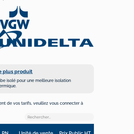
e plus produit
be isolé pour une meilleure isolation
ermique.
ent de vos tarifs, veuillez vous connecter à
Épaisseur
Longueur
PN
Unité de vente
Prix Public HT
Mètres/Palette