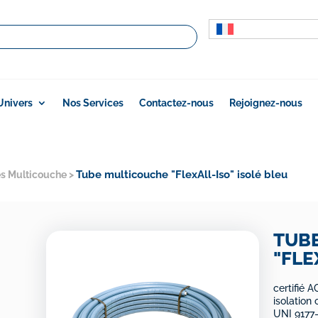
Univers
Nos Services
Contactez-nous
Rejoignez-nous
Tube multicouche "FlexAll-Iso" isolé bleu
s Multicouche
>
TUB
"FLE
certifié 
isolation
UNI 9177