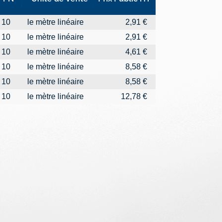
Isolant
(ML)
aisseur Isolant
PN
Unité de vente
Longueur (ML)
Prix Public HT
Mètres/Palette
10
6
le mètre linéaire
50
2,91 €
750
10
6
le mètre linéaire
100
2,91 €
1100
10
6
le mètre linéaire
50
4,61 €
700
10
10
le mètre linéaire
25
8,58 €
375
10
10
le mètre linéaire
50
8,58 €
400
10
10
le mètre linéaire
25
12,78 €
250