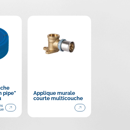
uche
n pipe"
Applique murale
u
courte multicouche
ns
eue