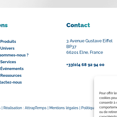
ens
Contact
3 Avenue Gustave Eiffel
 Produits
BP37
 Univers
66201 Elne, France
 sommes-nous ?
 Services
+33(0)4 68 92 94 00
 Événements
 Ressources
tactez-nous
Pour offrir 
cookies pour
consentir à 
comportement
| Réalisation :
AttrapTemps
|
Mentions légales
|
Politique de confident
ou de retire
caractéristi