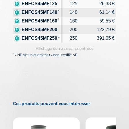
ENFCS45MF125
125
26,33 €
*
ENFCS45MF140
140
61,14 €
*
ENFCS45MF160
160
59,55 €
ENFCS45MF200
200
122,79 €
1
ENFCS45MF250
250
391,05 €
Affichage de 1 à 14 sur 14 entrées
* = NF Me uniquement 1 = non-certifié NF
Ces produits peuvent vous intéresser