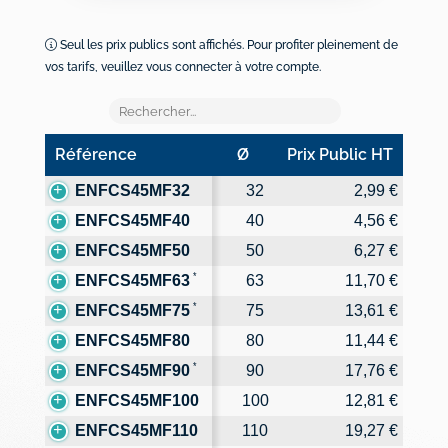
Seul les prix publics sont affichés. Pour profiter pleinement de
vos tarifs, veuillez vous connecter à votre compte.
Référence
Ø
Prix Public HT
Référence
Ø
Prix Public HT
ENFCS45MF32
32
2,99 €
ENFCS45MF40
40
4,56 €
ENFCS45MF50
50
6,27 €
*
ENFCS45MF63
63
11,70 €
*
ENFCS45MF75
75
13,61 €
ENFCS45MF80
80
11,44 €
*
ENFCS45MF90
90
17,76 €
ENFCS45MF100
100
12,81 €
ENFCS45MF110
110
19,27 €