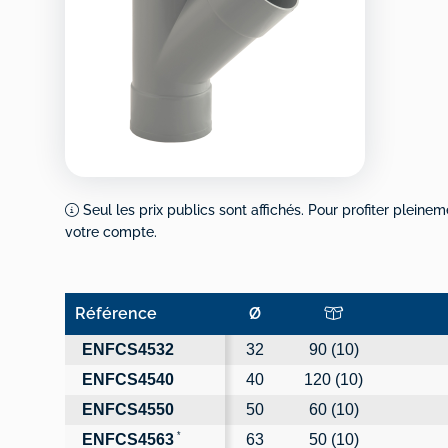
Seul les prix publics sont affichés. Pour profiter pleinem
votre compte.
Référence
Ø
Référence
Ø
ENFCS4532
32
90 (10)
ENFCS4540
40
120 (10)
ENFCS4550
50
60 (10)
*
ENFCS4563
63
50 (10)