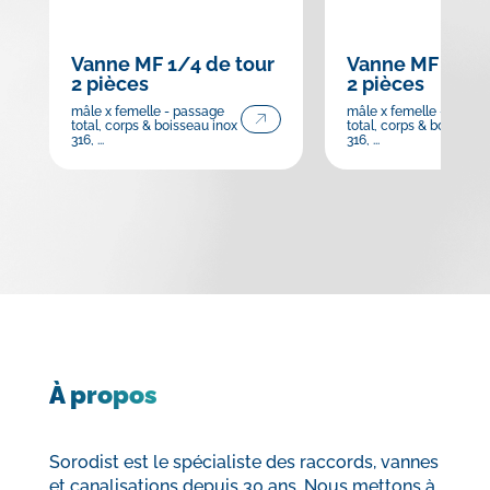
Vanne MF 1/4 de tour
Vanne MF 1/4 d
2 pièces
2 pièces
mâle x femelle - passage
mâle x femelle - passa
total, corps & boisseau inox
total, corps & boisseau 
316, ...
316, ...
À propos
Sorodist est le spécialiste des raccords, vannes
et canalisations depuis 30 ans. Nous mettons à