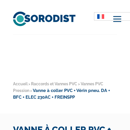
M
Accueil
Raccords et Vannes PVC
Vannes PVC
>
>
Vanne à coller PVC + Vérin pneu. DA +
Pression
>
BFC + ELEC 230AC + FREINSPP
VANNE À COLLER PVC +