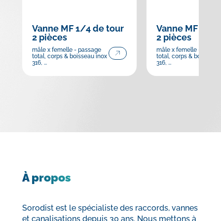
Vanne MF 1/4 de tour
Vanne MF 1/4 d
2 pièces
2 pièces
mâle x femelle - passage
mâle x femelle - passa
total, corps & boisseau inox
total, corps & boisseau 
316, ...
316, ...
À propos
Sorodist est le spécialiste des raccords, vannes
et canalisations depuis 30 ans. Nous mettons à