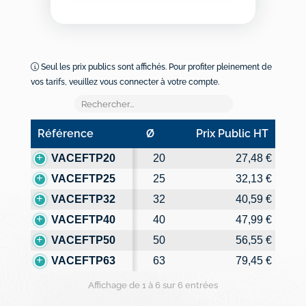
Seul les prix publics sont affichés. Pour profiter pleinement de
vos tarifs, veuillez vous connecter à votre compte.
Référence
Ø
Prix Public HT
Référence
Ø
Prix Public HT
VACEFTP20
20
27,48 €
VACEFTP25
25
32,13 €
VACEFTP32
32
40,59 €
VACEFTP40
40
47,99 €
VACEFTP50
50
56,55 €
VACEFTP63
63
79,45 €
Affichage de 1 à 6 sur 6 entrées