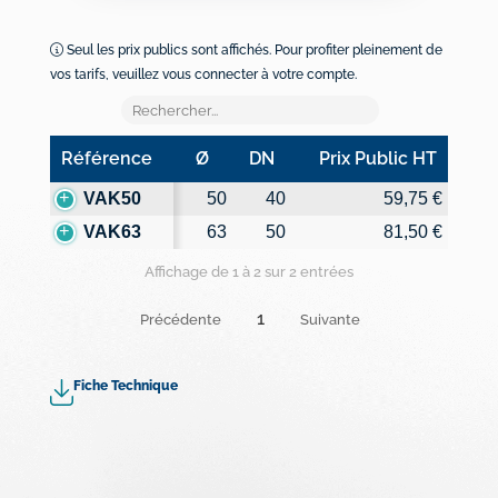
Seul les prix publics sont affichés. Pour profiter pleinement de
vos tarifs, veuillez vous connecter à votre compte.
Référence
Ø
DN
Prix Public HT
Référence
Ø
DN
Prix Public HT
VAK50
50
40
59,75 €
VAK63
63
50
81,50 €
Affichage de 1 à 2 sur 2 entrées
1
Précédente
Suivante
Fiche Technique