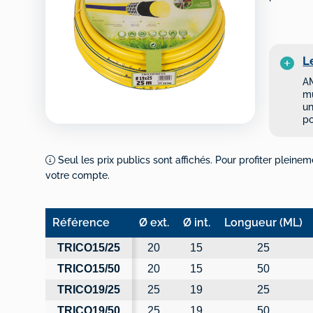
L
A
mu
un
po
Seul les prix publics sont affichés. Pour profiter pleinem
votre compte.
Référence
Ø ext.
Ø int.
Longueur (ML)
Référence
Ø ext.
Ø int.
Longueur (ML)
TRICO15/25
20
15
25
TRICO15/50
20
15
50
TRICO19/25
25
19
25
TRICO19/50
25
19
50