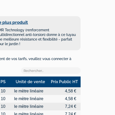
e plus produit
MR Technology (renforcement
ltidirectionnel anti-torsion) donne à ce tuyau
e meilleure résistance et flexibilité - parfait
ur le jardin !
ent de vos tarifs, veuillez vous connecter à
PS
Unité de vente
Prix Public HT
PS
Unité de vente
Prix Public HT
10
le mètre linéaire
4,58 €
10
le mètre linéaire
4,58 €
10
le mètre linéaire
7,24 €
10
le mètre linéaire
7,24 €