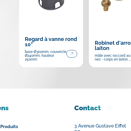
Regard à vanne rond
Robinet d'arr
10"
laiton
base Ø300mm, couvercle
Ø240mm, hauteur
mâle avec raccord au
250mm
nez - corps en laiton ...
ens
Contact
3 Avenue Gustave Eiffel
 Produits