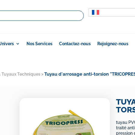
Univers
Nos Services
Contactez-nous
Rejoignez-nous
Tuyau d'arrosage anti-torsion "TRICOPRE
& Tuyaux Techniques
>
TUYA
TORS
tuyau PVC
traité an
pression 