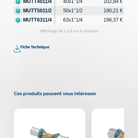
MUTT4011/4
40x1"1/4
102,84 €
MUTT5011/2
50x1"1/2
190,21 €
MUTT6311/4
63x1"1/4
196,37 €
Affichage de 1 à 8 sur 8 entrées
Fiche Technique
Ces produits peuvent vous intéresser