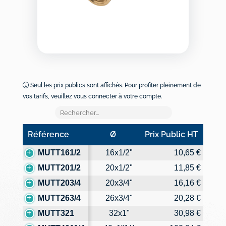
Seul les prix publics sont affichés. Pour profiter pleinement de
vos tarifs, veuillez vous connecter à votre compte.
Référence
Ø
Prix Public HT
Référence
Ø
Prix Public HT
MUTT161/2
16x1/2"
10,65 €
MUTT201/2
20x1/2"
11,85 €
MUTT203/4
20x3/4"
16,16 €
MUTT263/4
26x3/4"
20,28 €
MUTT321
32x1"
30,98 €