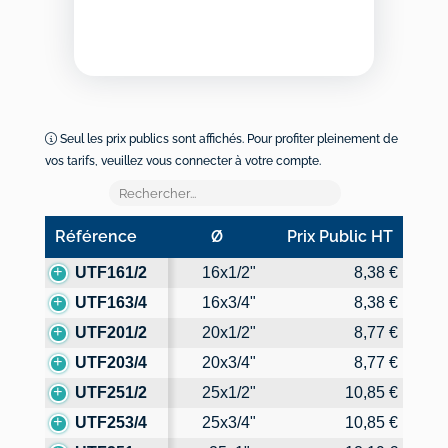
Seul les prix publics sont affichés. Pour profiter pleinement de
vos tarifs, veuillez vous connecter à votre compte.
Référence
Ø
Prix Public HT
Référence
Ø
Prix Public HT
UTF161/2
16x1/2"
8,38 €
UTF163/4
16x3/4"
8,38 €
UTF201/2
20x1/2"
8,77 €
UTF203/4
20x3/4"
8,77 €
UTF251/2
25x1/2"
10,85 €
UTF253/4
25x3/4"
10,85 €