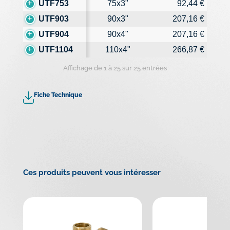
UTF753
75x3"
92,44 €
UTF903
90x3"
207,16 €
UTF904
90x4"
207,16 €
UTF1104
110x4"
266,87 €
Affichage de 1 à 25 sur 25 entrées
Fiche Technique
Ces produits peuvent vous intéresser