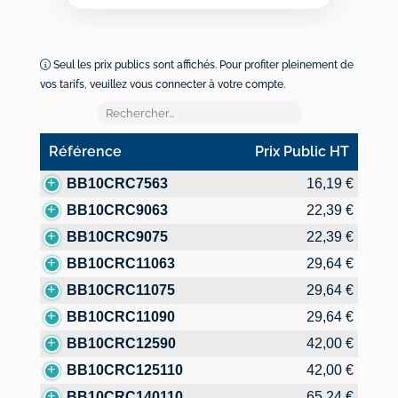
Seul les prix publics sont affichés. Pour profiter pleinement de
vos tarifs, veuillez vous connecter à votre compte.
Référence
Prix Public HT
Référence
Prix Public HT
BB10CRC7563
16,19 €
BB10CRC9063
22,39 €
BB10CRC9075
22,39 €
BB10CRC11063
29,64 €
BB10CRC11075
29,64 €
BB10CRC11090
29,64 €
BB10CRC12590
42,00 €
BB10CRC125110
42,00 €
BB10CRC140110
65,24 €