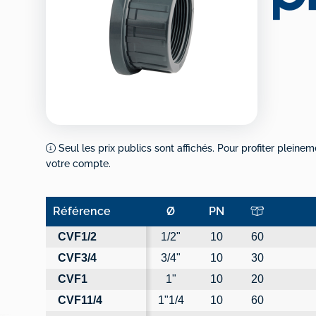
Seul les prix publics sont affichés. Pour profiter pleinem
votre compte.
Référence
Ø
PN
Référence
Ø
PN
CVF1/2
1/2"
10
60
CVF3/4
3/4"
10
30
CVF1
1"
10
20
CVF11/4
1"1/4
10
60