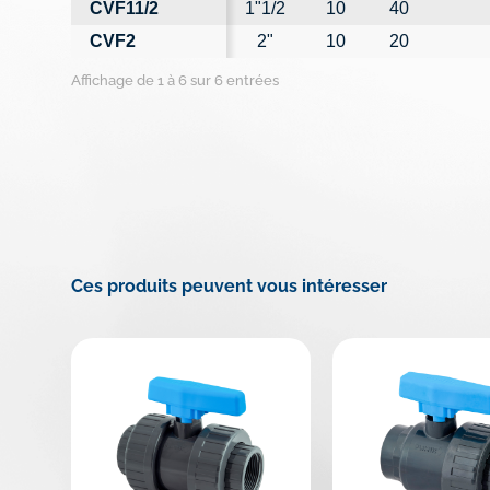
CVF11/2
1"1/2
10
40
CVF2
2"
10
20
Affichage de 1 à 6 sur 6 entrées
Ces produits peuvent vous intéresser