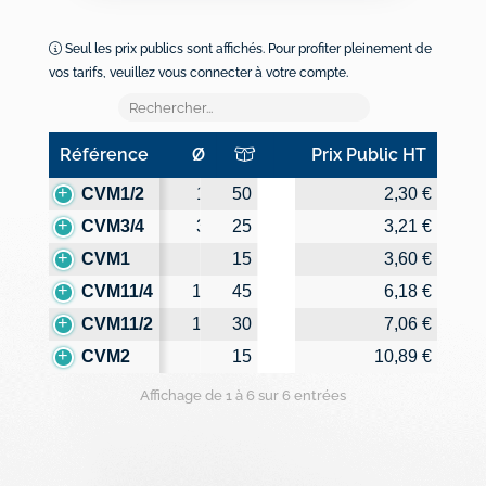
Seul les prix publics sont affichés. Pour profiter pleinement de
vos tarifs, veuillez vous connecter à votre compte.
Référence
Ø
Prix Public HT
Référence
Ø
Prix Public HT
CVM1/2
1/2"
50
2,30 €
CVM3/4
3/4"
25
3,21 €
CVM1
1"
15
3,60 €
CVM11/4
1"1/4
45
6,18 €
CVM11/2
1"1/2
30
7,06 €
CVM2
2"
15
10,89 €
Affichage de 1 à 6 sur 6 entrées