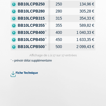
BB10LCPB250
250
134,96 €
BB10LCPB280
280
305,28 €
BB10LCPB315
315
354,33 €
*
BB10LCPB355
355
589,82 €
*
BB10LCPB400
400
1 040,33 €
*
BB10LCPB450
450
1 633,35 €
*
BB10LCPB500
500
2 099,43 €
Affichage de 1 à 17 sur 17 entrées
* = prévoir délai supplémentaire
Fiche Technique