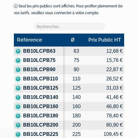
Seul les prix publics sont affichés. Pour profiter pleinement de
vos tarifs, veuillez vous connecter à votre compte.
Référence
Ø
Prix Public HT
Référence
Ø
Prix Public HT
BB10LCPB63
63
12,68 €
BB10LCPB75
75
15,76 €
BB10LCPB90
90
22,87 €
BB10LCPB110
110
26,52 €
BB10LCPB125
125
31,03 €
BB10LCPB140
140
41,46 €
BB10LCPB160
160
46,80 €
BB10LCPB180
180
78,40 €
BB10LCPB200
200
80,90 €
BB10LCPB225
225
109,45 €