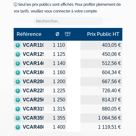
Seul les prix publics sont affichés. Pour profiter pleinement de
vos tarifs, veuillez vous connecter à votre compte.
Référence
Ø
Prix Public HT
Référence
Ø
Prix Public HT
VCAR110
1
110
403,05 €
VCAR125
1
125
450,06 €
VCAR140
1
140
512,56 €
VCAR160
1
160
604,34 €
VCAR200
1
200
667,56 €
VCAR225
1
225
726,40 €
VCAR250
1
250
814,37 €
VCAR315
1
315
880,05 €
VCAR355
1
355
1 064,56 €
VCAR400
1
400
1 119,51 €